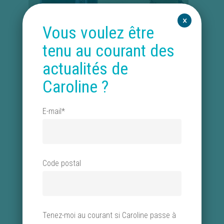
×
Vous voulez être
tenu au courant des
actualités de
Caroline ?
E-mail*
Puis c’est monsieur le maire de Verdun, Samuel
Hazard, qui vient à la rencontre de Caroline sur le
stand. Nous discutons longuement de la situation
de l’hôpital et des soins palliatifs dans sa ville. A
Code postal
Verdun, il existe une
équipe mobile de soins
palliatifs au centre hospitalier
. C’est-à-dire,
comme dans beaucoup de départements que
Tenez-moi au courant si Caroline passe à
nous traversons
, une équipe spécialisée en soins