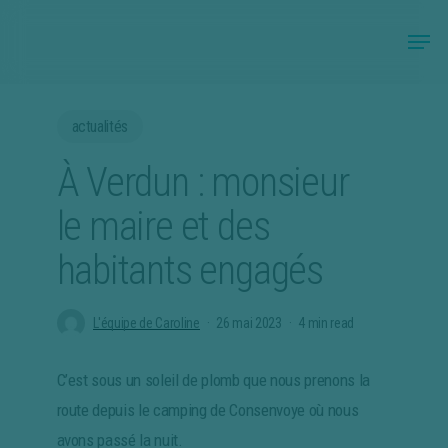
Skip
Menu
to
Close
main
Menu
content
actualités
À Verdun : monsieur
le maire et des
habitants engagés
L'équipe de Caroline
26 mai 2023
4 min read
C’est sous un soleil de plomb que nous prenons la
route depuis le camping de Consenvoye où nous
avons passé la nuit.