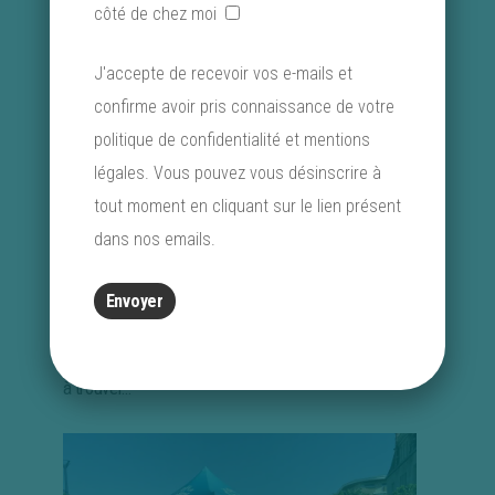
côté de chez moi
palliatifs mais qui n’est pas fixe dans un service
dédié, puisqu’elle peut apporter des soins dans
J'accepte de recevoir vos e-mails et
différents services de l’hôpital.
confirme avoir pris connaissance de votre
politique de confidentialité et mentions
La France a la chance d’être un pays qui a pris la
légales. Vous pouvez vous désinscrire à
voie des soins palliatifs il y a quelques décennies :
tout moment en cliquant sur le lien présent
l’enjeu est désormais de confirmer ce choix en
dans nos emails.
développant beaucoup plus d’unités de soins
palliatifs, partout sur le territoire ! Le maire en
convient : il y a là un choix budgétaire à faire, en
plus de la volonté politique et des moyens humains
à trouver…