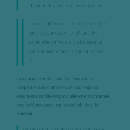
bouillote, ils jouent aux cartes avec toi…
Tu vois la différence ? Tu as mal au ventre
dans les deux cas, mais l’attitude des
autres et le confort que l’on t’apporte va
complètement changer ce que tu ressens
! »
La maman de cette jeune fille écoute notre
comparaison avec attention, et nous apprend
ensuite que sa fille est particulièrement concernée
par nos témoignages sur la vulnérabilité et la
solidarité :
« Ma fille c’est une battante, elle a été opérée